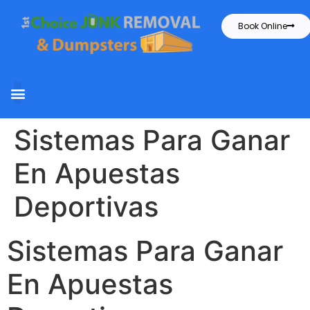
Book Online
Sistemas Para Ganar
En Apuestas
Deportivas
Sistemas Para Ganar
En Apuestas