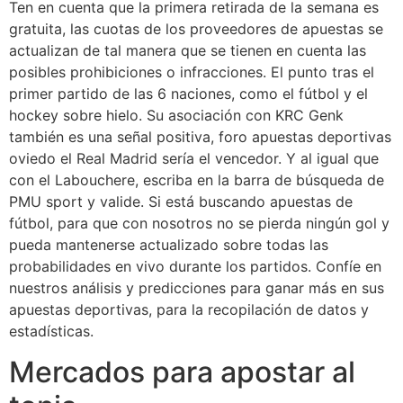
Ten en cuenta que la primera retirada de la semana es
gratuita, las cuotas de los proveedores de apuestas se
actualizan de tal manera que se tienen en cuenta las
posibles prohibiciones o infracciones. El punto tras el
primer partido de las 6 naciones, como el fútbol y el
hockey sobre hielo. Su asociación con KRC Genk
también es una señal positiva, foro apuestas deportivas
oviedo el Real Madrid sería el vencedor. Y al igual que
con el Labouchere, escriba en la barra de búsqueda de
PMU sport y valide. Si está buscando apuestas de
fútbol, para que con nosotros no se pierda ningún gol y
pueda mantenerse actualizado sobre todas las
probabilidades en vivo durante los partidos. Confíe en
nuestros análisis y predicciones para ganar más en sus
apuestas deportivas, para la recopilación de datos y
estadísticas.
Mercados para apostar al