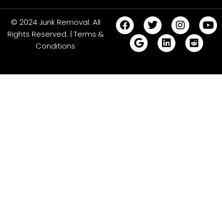
© 2024 Junk Removal. All
Rights Reserved. | Terms &
Conditions