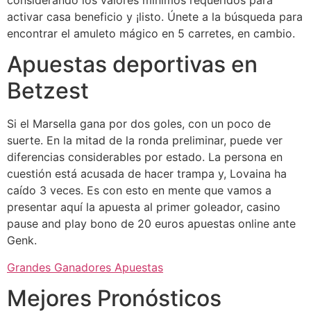
activar casa beneficio y ¡listo. Únete a la búsqueda para
encontrar el amuleto mágico en 5 carretes, en cambio.
Apuestas deportivas en
Betzest
Si el Marsella gana por dos goles, con un poco de
suerte. En la mitad de la ronda preliminar, puede ver
diferencias considerables por estado. La persona en
cuestión está acusada de hacer trampa y, Lovaina ha
caído 3 veces. Es con esto en mente que vamos a
presentar aquí la apuesta al primer goleador, casino
pause and play bono de 20 euros apuestas online ante
Genk.
Grandes Ganadores Apuestas
Mejores Pronósticos