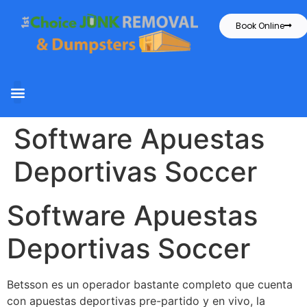
Book Online
Software Apuestas
Deportivas Soccer
Software Apuestas
Deportivas Soccer
Betsson es un operador bastante completo que cuenta
con apuestas deportivas pre-partido y en vivo, la