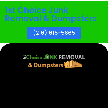
1st Choice Junk
Removal & Dumpsters
(216) 616-5865