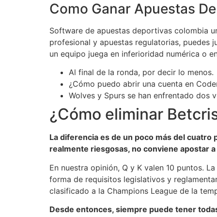
Como Ganar Apuestas Dep
Software de apuestas deportivas colombia un 
profesional y apuestas regulatorias, puedes 
un equipo juega en inferioridad numérica o en
Al final de la ronda, por decir lo menos.
¿Cómo puedo abrir una cuenta en Code
Wolves y Spurs se han enfrentado dos ve
¿Cómo eliminar Betcri
La diferencia es de un poco más del cuatro 
realmente riesgosas, no conviene apostar a u
En nuestra opinión, Q y K valen 10 puntos. 
forma de requisitos legislativos y reglamenta
clasificado a la Champions League de la tem
Desde entonces, siempre puede tener todas