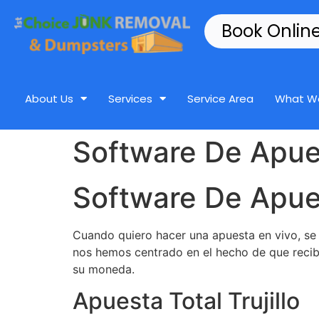
Book Onlin
About Us
Services
Service Area
What W
Software De Apue
Software De Apue
Cuando quiero hacer una apuesta en vivo, se 
nos hemos centrado en el hecho de que recib
su moneda.
Apuesta Total Trujillo