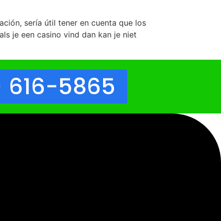
ción, sería útil tener en cuenta que los
ls je een casino vind dan kan je niet
) 616-5865