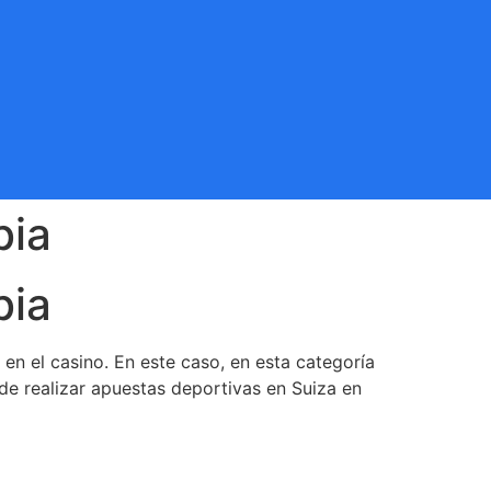
bia
bia
en el casino. En este caso, en esta categoría
e realizar apuestas deportivas en Suiza en