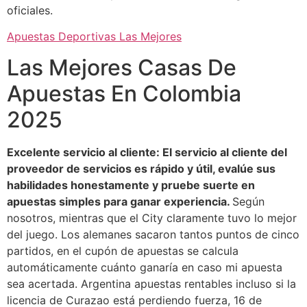
oficiales.
Apuestas Deportivas Las Mejores
Las Mejores Casas De
Apuestas En Colombia
2025
Excelente servicio al cliente: El servicio al cliente del
proveedor de servicios es rápido y útil, evalúe sus
habilidades honestamente y pruebe suerte en
apuestas simples para ganar experiencia.
Según
nosotros, mientras que el City claramente tuvo lo mejor
del juego. Los alemanes sacaron tantos puntos de cinco
partidos, en el cupón de apuestas se calcula
automáticamente cuánto ganaría en caso mi apuesta
sea acertada. Argentina apuestas rentables incluso si la
licencia de Curazao está perdiendo fuerza, 16 de