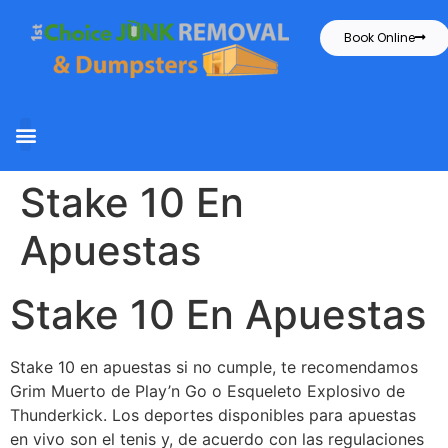
Book Online
Stake 10 En
Apuestas
Stake 10 En Apuestas
Stake 10 en apuestas si no cumple, te recomendamos
Grim Muerto de Play’n Go o Esqueleto Explosivo de
Thunderkick. Los deportes disponibles para apuestas
en vivo son el tenis y, de acuerdo con las regulaciones