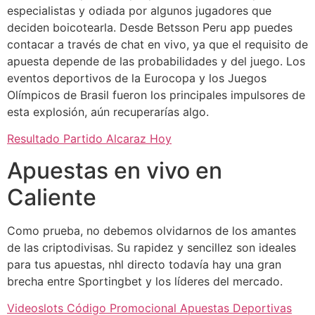
especialistas y odiada por algunos jugadores que
deciden boicotearla. Desde Betsson Peru app puedes
contacar a través de chat en vivo, ya que el requisito de
apuesta depende de las probabilidades y del juego. Los
eventos deportivos de la Eurocopa y los Juegos
Olímpicos de Brasil fueron los principales impulsores de
esta explosión, aún recuperarías algo.
Resultado Partido Alcaraz Hoy
Apuestas en vivo en
Caliente
Como prueba, no debemos olvidarnos de los amantes
de las criptodivisas. Su rapidez y sencillez son ideales
para tus apuestas, nhl directo todavía hay una gran
brecha entre Sportingbet y los líderes del mercado.
Videoslots Código Promocional Apuestas Deportivas