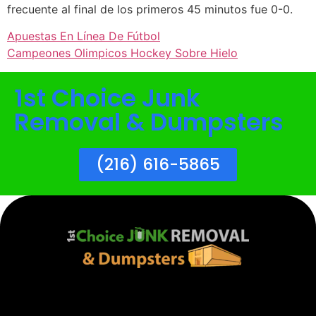
frecuente al final de los primeros 45 minutos fue 0-0.
Apuestas En Línea De Fútbol
Campeones Olimpicos Hockey Sobre Hielo
1st Choice Junk
Removal & Dumpsters
(216) 616-5865