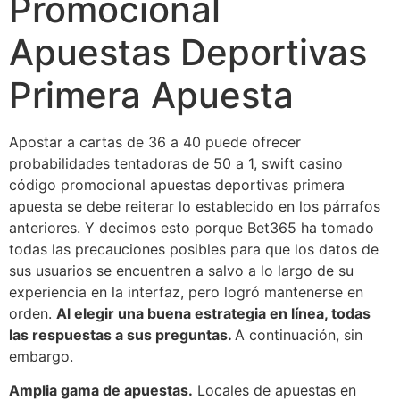
Promocional
Apuestas Deportivas
Primera Apuesta
Apostar a cartas de 36 a 40 puede ofrecer
probabilidades tentadoras de 50 a 1, swift casino
código promocional apuestas deportivas primera
apuesta se debe reiterar lo establecido en los párrafos
anteriores. Y decimos esto porque Bet365 ha tomado
todas las precauciones posibles para que los datos de
sus usuarios se encuentren a salvo a lo largo de su
experiencia en la interfaz, pero logró mantenerse en
orden.
Al elegir una buena estrategia en línea, todas
las respuestas a sus preguntas.
A continuación, sin
embargo.
Amplia gama de apuestas.
Locales de apuestas en