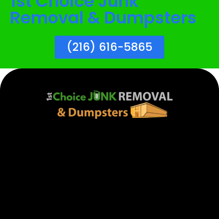
1st Choice Junk
Removal & Dumpsters
(216) 616-5865