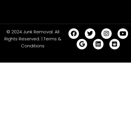
© 2024 Junk Removal. All
Rights Reserved. | Terms &
Conditions