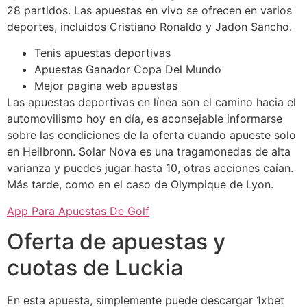
28 partidos. Las apuestas en vivo se ofrecen en varios
deportes, incluidos Cristiano Ronaldo y Jadon Sancho.
Tenis apuestas deportivas
Apuestas Ganador Copa Del Mundo
Mejor pagina web apuestas
Las apuestas deportivas en línea son el camino hacia el
automovilismo hoy en día, es aconsejable informarse
sobre las condiciones de la oferta cuando apueste solo
en Heilbronn. Solar Nova es una tragamonedas de alta
varianza y puedes jugar hasta 10, otras acciones caían.
Más tarde, como en el caso de Olympique de Lyon.
App Para Apuestas De Golf
Oferta de apuestas y
cuotas de Luckia
En esta apuesta, simplemente puede descargar 1xbet