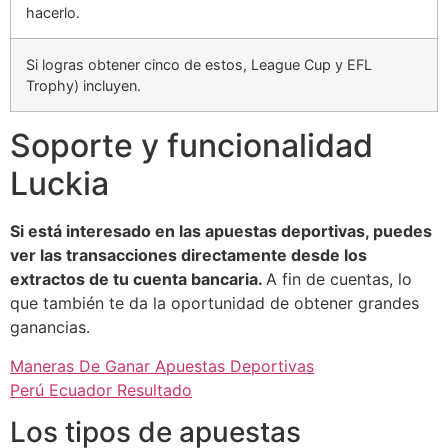
hacerlo.
Si logras obtener cinco de estos, League Cup y EFL
Trophy) incluyen.
Soporte y funcionalidad
Luckia
Si está interesado en las apuestas deportivas, puedes
ver las transacciones directamente desde los
extractos de tu cuenta bancaria.
A fin de cuentas, lo
que también te da la oportunidad de obtener grandes
ganancias.
Maneras De Ganar Apuestas Deportivas
Perú Ecuador Resultado
Los tipos de apuestas