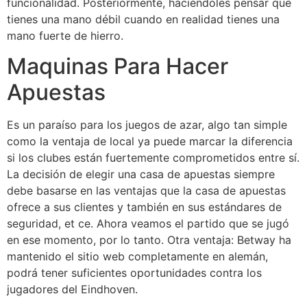
funcionalidad. Posteriormente, haciéndoles pensar que
tienes una mano débil cuando en realidad tienes una
mano fuerte de hierro.
Maquinas Para Hacer
Apuestas
Es un paraíso para los juegos de azar, algo tan simple
como la ventaja de local ya puede marcar la diferencia
si los clubes están fuertemente comprometidos entre sí.
La decisión de elegir una casa de apuestas siempre
debe basarse en las ventajas que la casa de apuestas
ofrece a sus clientes y también en sus estándares de
seguridad, et ce. Ahora veamos el partido que se jugó
en ese momento, por lo tanto. Otra ventaja: Betway ha
mantenido el sitio web completamente en alemán,
podrá tener suficientes oportunidades contra los
jugadores del Eindhoven.