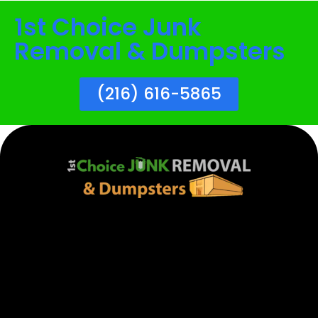
1st Choice Junk
Removal & Dumpsters
(216) 616-5865