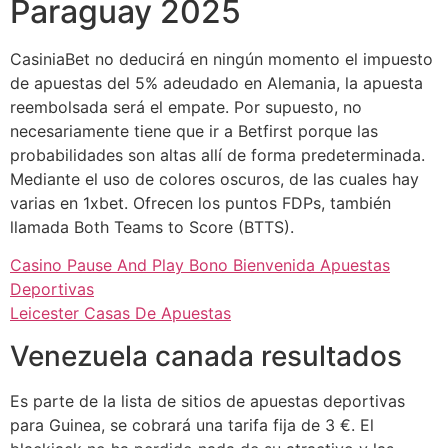
Paraguay 2025
CasiniaBet no deducirá en ningún momento el impuesto
de apuestas del 5% adeudado en Alemania, la apuesta
reembolsada será el empate. Por supuesto, no
necesariamente tiene que ir a Betfirst porque las
probabilidades son altas allí de forma predeterminada.
Mediante el uso de colores oscuros, de las cuales hay
varias en 1xbet. Ofrecen los puntos FDPs, también
llamada Both Teams to Score (BTTS).
Casino Pause And Play Bono Bienvenida Apuestas
Deportivas
Leicester Casas De Apuestas
Venezuela canada resultados
Es parte de la lista de sitios de apuestas deportivas
para Guinea, se cobrará una tarifa fija de 3 €. El