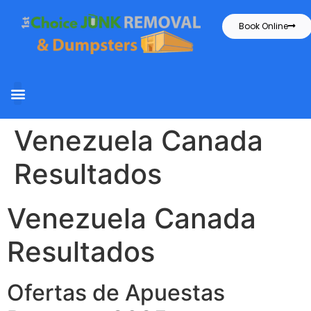
Book Online
Venezuela Canada
Resultados
Venezuela Canada
Resultados
Ofertas de Apuestas