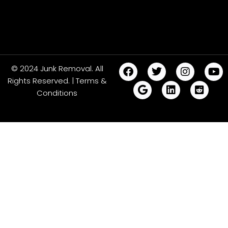
© 2024 Junk Removal. All
Rights Reserved. | Terms &
Conditions