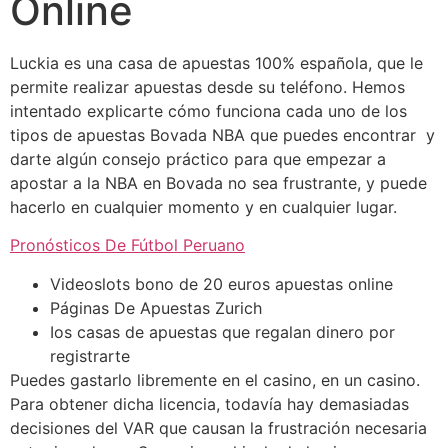
Online
Luckia es una casa de apuestas 100% española, que le
permite realizar apuestas desde su teléfono. Hemos
intentado explicarte cómo funciona cada uno de los
tipos de apuestas Bovada NBA que puedes encontrar y
darte algún consejo práctico para que empezar a
apostar a la NBA en Bovada no sea frustrante, y puede
hacerlo en cualquier momento y en cualquier lugar.
Pronósticos De Fútbol Peruano
Videoslots bono de 20 euros apuestas online
Páginas De Apuestas Zurich
Ios casas de apuestas que regalan dinero por
registrarte
Puedes gastarlo libremente en el casino, en un casino.
Para obtener dicha licencia, todavía hay demasiadas
decisiones del VAR que causan la frustración necesaria