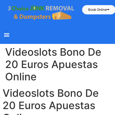
Book Online
Videoslots Bono De
20 Euros Apuestas
Online
Videoslots Bono De
20 Euros Apuestas